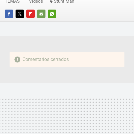
TEMAS
Vídeos
Stunt Man
FACEBOOK
TWITTER
FLIPBOARD
E-
WHATSAPP
MAIL
Comentarios cerrados