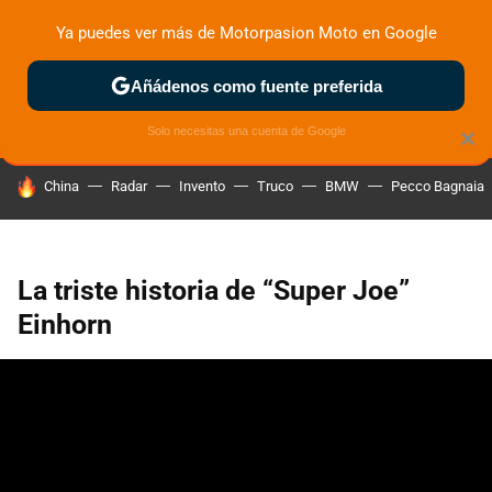
Ya puedes ver más de Motorpasion Moto en Google
ZONA DE PRUEBAS
DEPORTIVAS
MOTOS ELÉCTRICAS
Añádenos como fuente preferida
Solo necesitas una cuenta de Google
×
HOY SE HABLA DE
China
Radar
Invento
Truco
BMW
Pecco Bagnaia
La triste historia de “Super Joe”
Einhorn