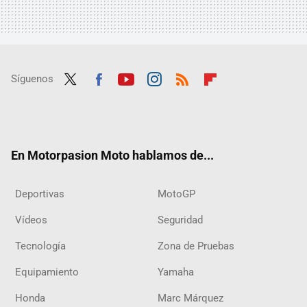
Síguenos
Twit
Fac
Yout
Inst
RSS
Flip
ter
ebo
ube
agra
boar
ok
m
d
En Motorpasion Moto hablamos de...
Deportivas
MotoGP
Vídeos
Seguridad
Tecnología
Zona de Pruebas
Equipamiento
Yamaha
Honda
Marc Márquez