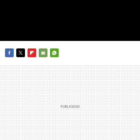
FACEBOOK
TWITTER
FLIPBOARD
E-
WHATSAPP
MAIL