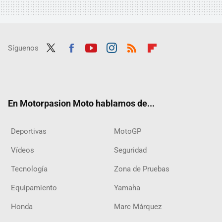
Síguenos
Twit
Fac
Yout
Inst
RSS
Flip
ter
ebo
ube
agra
boar
ok
m
d
En Motorpasion Moto hablamos de...
Deportivas
MotoGP
Vídeos
Seguridad
Tecnología
Zona de Pruebas
Equipamiento
Yamaha
Honda
Marc Márquez