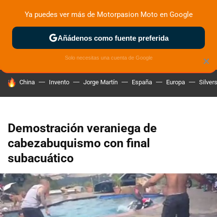
Ya puedes ver más de Motorpasion Moto en Google
ZONA DE PRUEBAS
DEPORTIVAS
MOTOS ELÉCTRICAS
Añádenos como fuente preferida
Solo necesitas una cuenta de Google
×
HOY SE HABLA DE
China
Invento
Jorge Martín
España
Europa
Silver
Demostración veraniega de
cabezabuquismo con final
subacuático