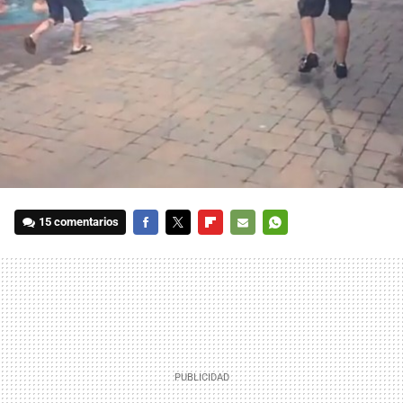
15 comentarios
FACEBOOK
TWITTER
FLIPBOARD
E-
WHATSAPP
MAIL