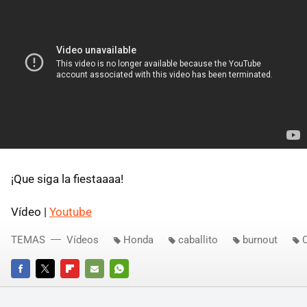
¡Que siga la fiestaaaa!
Vídeo |
Youtube
TEMAS
Vídeos
Honda
caballito
burnout
FACEBOOK
TWITTER
FLIPBOARD
E-
WHATSAPP
MAIL