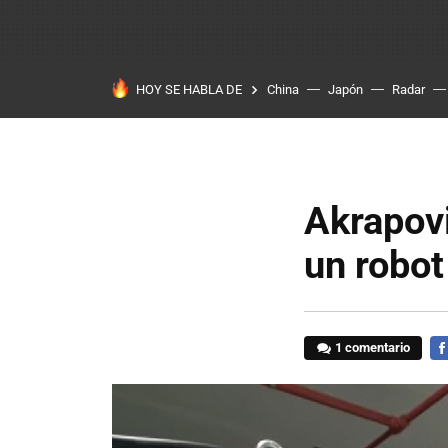
HOY SE HABLA DE
China
Japón
Radar
Akrapovi
un robot
1 comentario
FA