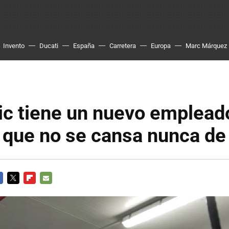
Invento
Ducati
España
Carretera
Europa
Marc Márquez
c tiene un nuevo empleado
 que no se cansa nunca de
CEBOOK
TWITTER
FLIPBOARD
E-
MAIL