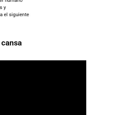
ser humano
s y
a el siguiente
e cansa