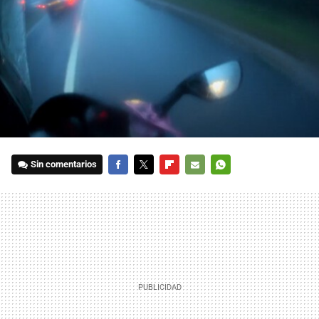
Sin comentarios
FACEBOOK
TWITTER
FLIPBOARD
E-
WHATSAPP
MAIL