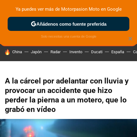
Ya puedes ver más de Motorpasion Moto en Google
ZONA DE PRUEBAS
DEPORTIVAS
MOTOS ELÉCTRICAS
Añádenos como fuente preferida
Solo necesitas una cuenta de Google
×
HOY SE HABLA DE
China
Japón
Radar
Invento
Ducati
España
Ca
A la cárcel por adelantar con lluvia y
provocar un accidente que hizo
perder la pierna a un motero, que lo
grabó en vídeo