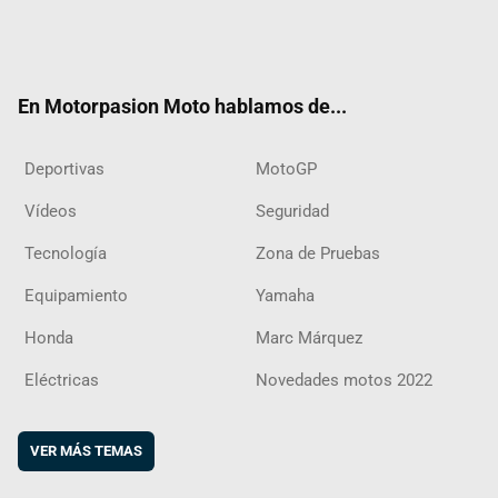
Twit
Fac
Yout
Inst
RSS
Flip
ter
ebo
ube
agra
boar
ok
m
d
En Motorpasion Moto hablamos de...
Deportivas
MotoGP
Vídeos
Seguridad
Tecnología
Zona de Pruebas
Equipamiento
Yamaha
Honda
Marc Márquez
Eléctricas
Novedades motos 2022
VER MÁS TEMAS