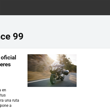
ce 99
oficial
ieres
a en
 tus
a una ruta
 pone a