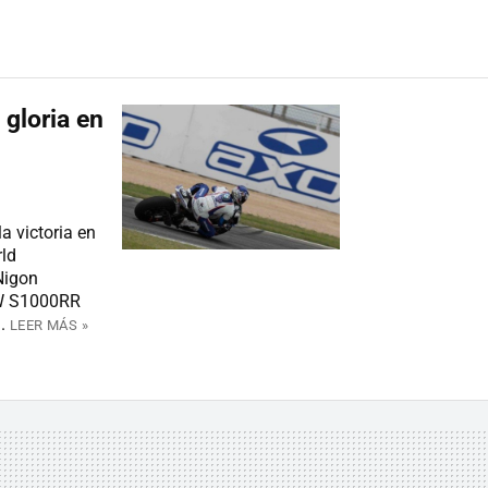
gloria en
 victoria en
rld
Nigon
MW S1000RR
.
LEER MÁS »