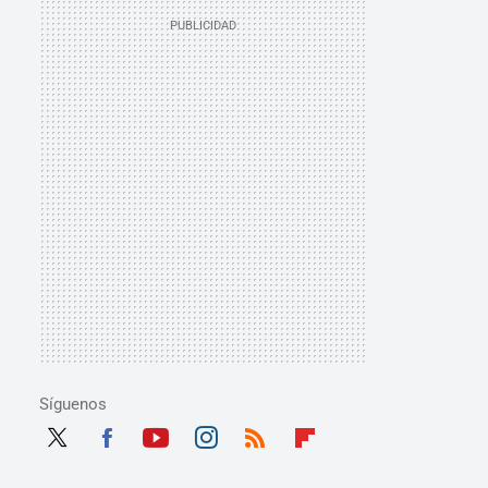
Síguenos
Twit
Fac
Yout
Inst
RSS
Flip