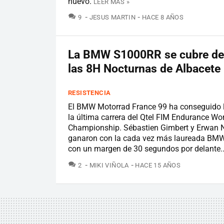
huevo.
LEER MÁS »
COMENTARIOS
9
JESUS MARTIN
HACE 8 AÑOS
La BMW S1000RR se cubre de 
las 8H Nocturnas de Albacete
RESISTENCIA
El BMW Motorrad France 99 ha conseguido la
la última carrera del Qtel FIM Endurance Wo
Championship. Sébastien Gimbert y Erwan 
ganaron con la cada vez más laureada B
con un margen de 30 segundos por delante..
COMENTARIOS
2
MIKI VIÑOLA
HACE 15 AÑOS