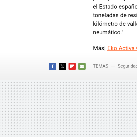
el Estado españo
toneladas de res
kilómetro de val
neumático."
Más|
Eko Activa 
TEMAS
Segurida
FACEBOOK
TWITTER
FLIPBOARD
E-
MAIL