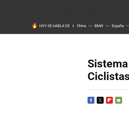
HOY SE HABLA DE
China
BMW
España
Sistema 
Ciclist
FACEBOOK
TWITTER
FLIPBOARD
E-
MAIL