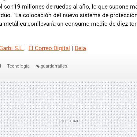
l son19 millones de ruedas al año, lo que supone m
iduo. "La colocación del nuevo sistema de protecció
la metálica conllevaría un consumo medio de diez to
Garbi S.L.
|
El Correo Digital
|
Deia
d
Tecnología
guardarraíles