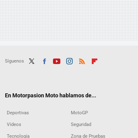
Síguenos
Twit
Fac
Yout
Inst
RSS
Flip
ter
ebo
ube
agra
boar
ok
m
d
En Motorpasion Moto hablamos de...
Deportivas
MotoGP
Vídeos
Seguridad
Tecnología
Zona de Pruebas