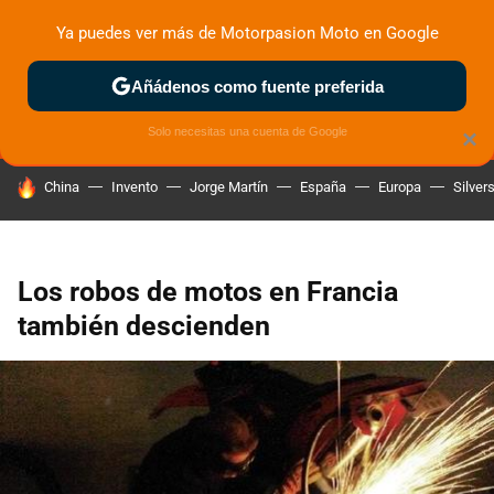
Ya puedes ver más de Motorpasion Moto en Google
MENÚ
NUEVO
Añádenos como fuente preferida
ZONA DE PRUEBAS
DEPORTIVAS
MOTOS ELÉCTRICAS
Solo necesitas una cuenta de Google
×
HOY SE HABLA DE
China
Invento
Jorge Martín
España
Europa
Silver
Los robos de motos en Francia
también descienden