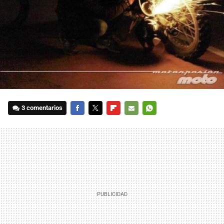
3 comentarios
FACEBOOK
TWITTER
FLIPBOARD
E-
WHATSAPP
MAIL