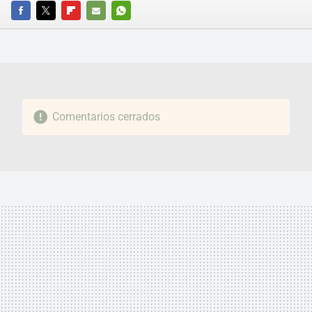
FACEBOOK
TWITTER
FLIPBOARD
E-
WHATSAPP
MAIL
Comentarios cerrados