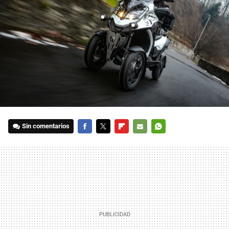
Sin comentarios
FACEBOOK
TWITTER
FLIPBOARD
E-
WHATSAPP
MAIL