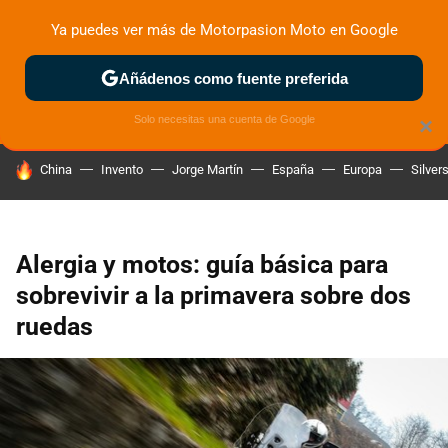
Ya puedes ver más de Motorpasion Moto en Google
ZONA DE PRUEBAS
DEPORTIVAS
MOTOS ELÉCTRICAS
Añádenos como fuente preferida
Solo necesitas una cuenta de Google
×
HOY SE HABLA DE
China
Invento
Jorge Martín
España
Europa
Silver
Alergia y motos: guía básica para
sobrevivir a la primavera sobre dos
ruedas