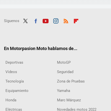
Síguenos
Twit
Fac
Yout
Inst
RSS
Flip
ter
ebo
ube
agra
boar
ok
m
d
En Motorpasion Moto hablamos de...
Deportivas
MotoGP
Vídeos
Seguridad
Tecnología
Zona de Pruebas
Equipamiento
Yamaha
Honda
Marc Márquez
Eléctricas
Novedades motos 2022