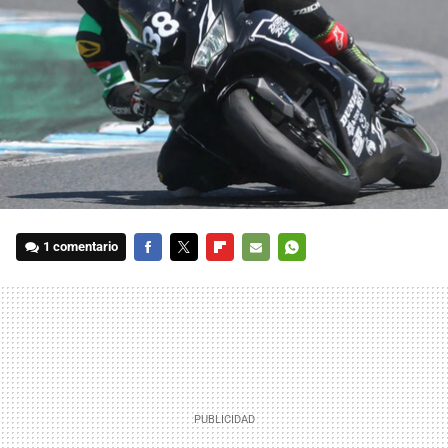
1 comentario
FACEBOOK
TWITTER
FLIPBOARD
E-
WHATSAPP
MAIL