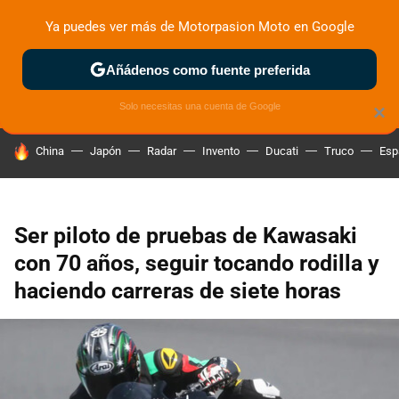
Ya puedes ver más de Motorpasion Moto en Google
ZONA DE PRUEBAS
DEPORTIVAS
MOTOS ELÉCTRICAS
Añádenos como fuente preferida
Solo necesitas una cuenta de Google
×
HOY SE HABLA DE
China
Japón
Radar
Invento
Ducati
Truco
Esp
Ser piloto de pruebas de Kawasaki
con 70 años, seguir tocando rodilla y
haciendo carreras de siete horas