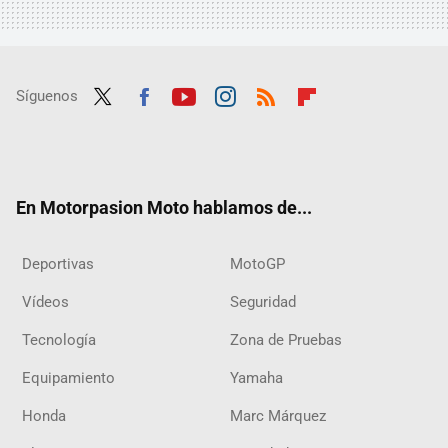
Síguenos
Twit
Fac
Yout
Inst
RSS
Flip
ter
ebo
ube
agra
boar
ok
m
d
En Motorpasion Moto hablamos de...
Deportivas
MotoGP
Vídeos
Seguridad
Tecnología
Zona de Pruebas
Equipamiento
Yamaha
Honda
Marc Márquez