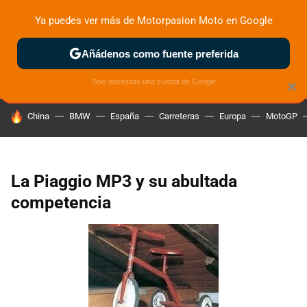
Ya puedes ver más de Motorpasion Moto en Google
ZONA DE PRUEBAS
DEPORTIVAS
MOTOS ELÉCTRICAS
Añádenos como fuente preferida
Solo necesitas una cuenta de Google
×
HOY SE HABLA DE
China
BMW
España
Carreteras
Europa
MotoGP
La Piaggio MP3 y su abultada
competencia