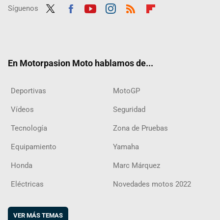
Síguenos
Twit
Fac
Yout
Inst
RSS
Flip
ter
ebo
ube
agra
boar
ok
m
d
En Motorpasion Moto hablamos de...
Deportivas
MotoGP
Vídeos
Seguridad
Tecnología
Zona de Pruebas
Equipamiento
Yamaha
Honda
Marc Márquez
Eléctricas
Novedades motos 2022
VER MÁS TEMAS