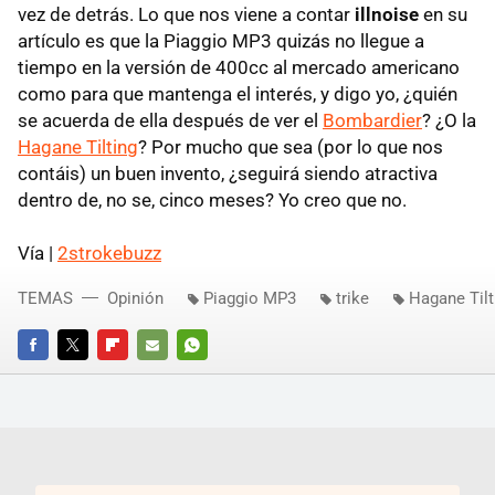
vez de detrás. Lo que nos viene a contar
illnoise
en su
artículo es que la Piaggio MP3 quizás no llegue a
tiempo en la versión de 400cc al mercado americano
como para que mantenga el interés, y digo yo, ¿quién
se acuerda de ella después de ver el
Bombardier
? ¿O la
Hagane Tilting
? Por mucho que sea (por lo que nos
contáis) un buen invento, ¿seguirá siendo atractiva
dentro de, no se, cinco meses? Yo creo que no.
Vía |
2strokebuzz
TEMAS
Opinión
Piaggio MP3
trike
Hagane Tilt
FACEBOOK
TWITTER
FLIPBOARD
E-
WHATSAPP
MAIL