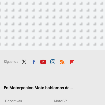
Síguenos
Twit
Fac
Yout
Inst
RSS
Flip
ter
ebo
ube
agra
boar
ok
m
d
En Motorpasion Moto hablamos de...
Deportivas
MotoGP