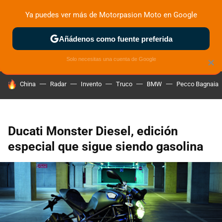
Ya puedes ver más de Motorpasion Moto en Google
ZONA DE PRUEBAS
DEPORTIVAS
MOTOS ELÉCTRICAS
Añádenos como fuente preferida
Solo necesitas una cuenta de Google
×
HOY SE HABLA DE
China
Radar
Invento
Truco
BMW
Pecco Bagnaia
Ducati Monster Diesel, edición
especial que sigue siendo gasolina