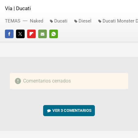
Vía | Ducati
TEMAS
Naked
Ducati
Diesel
Ducati Monster D
FACEBOOK
TWITTER
FLIPBOARD
E-
WHATSAPP
MAIL
Comentarios cerrados
VER
3 COMENTARIOS