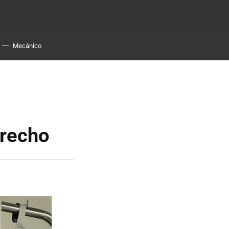
Mecánico
erecho