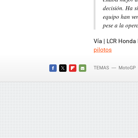
decisión. Ha s
equipo han ven
pese a la oper
Vía | LCR Honda
pilotos
TEMAS
MotoGP
FACEBOOK
TWITTER
FLIPBOARD
E-
MAIL