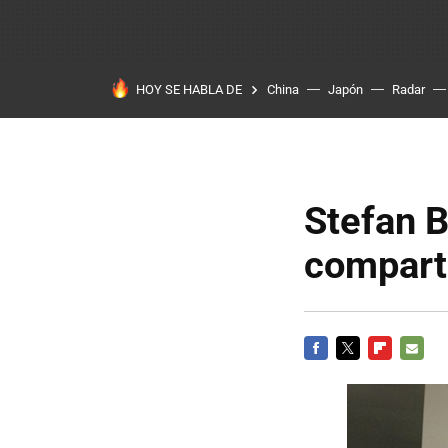
HOY SE HABLA DE
China
Japón
Radar
Stefan B
compart
FACEBOOK
TWITTER
FLIPBOARD
E-
MAIL