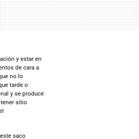
ación y estar en
entos de cara a
 que no lo
que tarde o
onal y se produce
tener sitio
el
 este saco