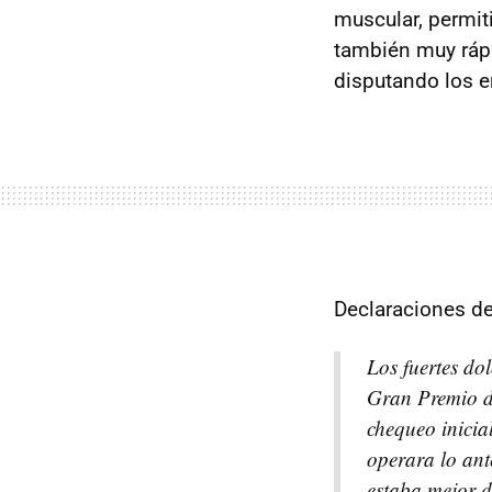
muscular, permit
también muy rápi
disputando los e
Declaraciones d
Los fuertes do
Gran Premio d
chequeo inicia
operara lo ant
estaba mejor d