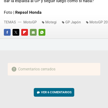
dar la espalda al GP y seguir luego como si nada?
Foto |
Repsol Honda
TEMAS
MotoGP
Motegi
GP Japón
MotoGP 20
FACEBOOK
TWITTER
FLIPBOARD
E-
WHATSAPP
MAIL
Comentarios cerrados
VER
6 COMENTARIOS