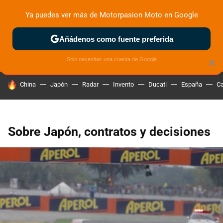
Ya puedes ver más de Motorpasion Moto en Google
ZONA DE PRUEBAS
DEPORTIVAS
MOTOS ELÉCTRICAS
Añádenos como fuente preferida
Solo necesitas una cuenta de Google
×
HOY SE HABLA DE
China
Japón
Radar
Invento
Ducati
España
Ca
Sobre Japón, contratos y decisiones