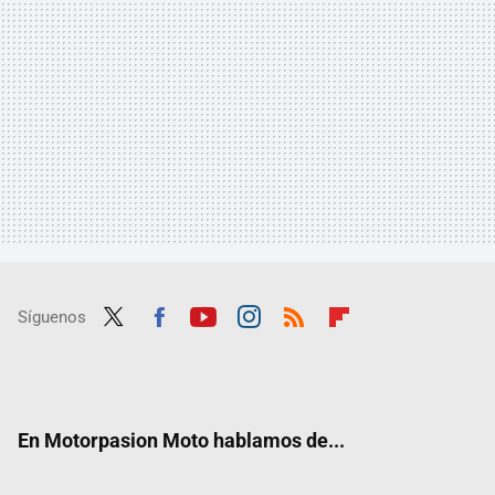
Síguenos
Twit
Fac
Yout
Inst
RSS
Flip
ter
ebo
ube
agra
boar
ok
m
d
En Motorpasion Moto hablamos de...