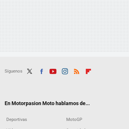
Síguenos
Twit
Fac
Yout
Inst
RSS
Flip
ter
ebo
ube
agra
boar
ok
m
d
En Motorpasion Moto hablamos de...
Deportivas
MotoGP