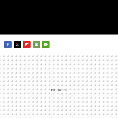
FACEBOOK
TWITTER
FLIPBOARD
E-
WHATSAPP
MAIL