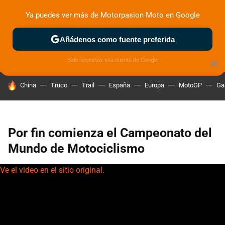
Ya puedes ver más de Motorpasion Moto en Google
ZONA DE PRUEBAS
DEPORTIVAS
MOTOS ELÉCTRICAS
Añádenos como fuente preferida
Solo necesitas una cuenta de Google
×
HOY SE HABLA DE
China
Truco
Trail
España
Europa
MotoGP
Ga
Por fin comienza el Campeonato del
Mundo de Motociclismo
Ve el video en el sitio original.