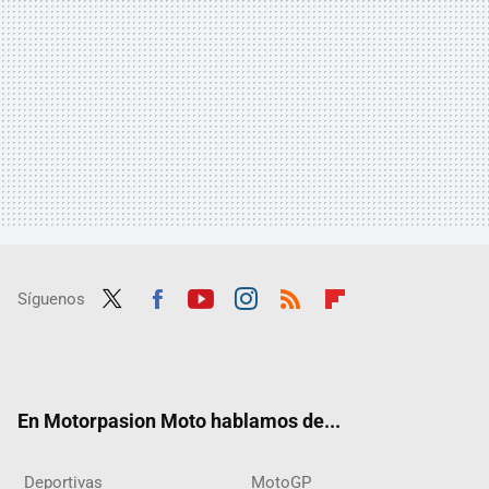
Síguenos
Twit
Fac
Yout
Inst
RSS
Flip
ter
ebo
ube
agra
boar
ok
m
d
En Motorpasion Moto hablamos de...
Deportivas
MotoGP