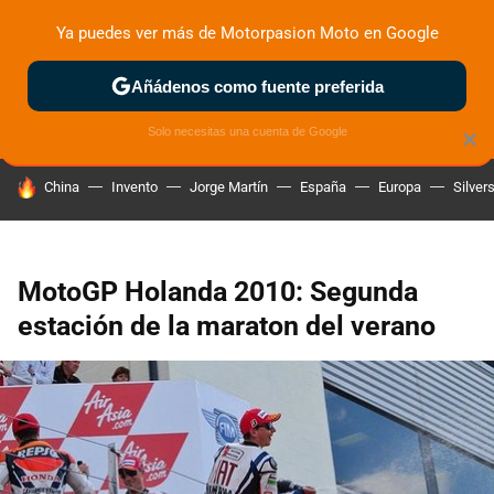
Ya puedes ver más de Motorpasion Moto en Google
ZONA DE PRUEBAS
DEPORTIVAS
MOTOS ELÉCTRICAS
Añádenos como fuente preferida
Solo necesitas una cuenta de Google
×
HOY SE HABLA DE
China
Invento
Jorge Martín
España
Europa
Silver
MotoGP Holanda 2010: Segunda
estación de la maraton del verano