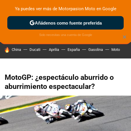
Ya puedes ver más de Motorpasion Moto en Google
ZONA DE PRUEBAS
DEPORTIVAS
MOTOS ELÉCTRICAS
Añádenos como fuente preferida
Solo necesitas una cuenta de Google
×
HOY SE HABLA DE
China
Ducati
Aprilia
España
Gasolina
Moto
MotoGP: ¿espectáculo aburrido o
aburrimiento espectacular?