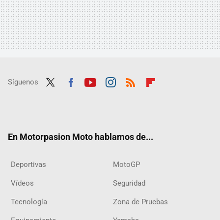
Síguenos
Twit
Fac
Yout
Inst
RSS
Flip
ter
ebo
ube
agra
boar
ok
m
d
En Motorpasion Moto hablamos de...
Deportivas
MotoGP
Vídeos
Seguridad
Tecnología
Zona de Pruebas