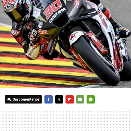
Sin comentarios
FACEBOOK
TWITTER
FLIPBOARD
E-
WHATSAPP
MAIL