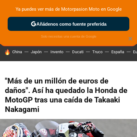
Ya puedes ver más de Motorpasion Moto en Google
ZONA DE PRUEBAS
DEPORTIVAS
MOTOS ELÉCTRICAS
Añádenos como fuente preferida
Solo necesitas una cuenta de Google
×
HOY SE HABLA DE
China
Japón
Invento
Ducati
Truco
España
Eu
"Más de un millón de euros de
daños". Así ha quedado la Honda de
MotoGP tras una caída de Takaaki
Nakagami