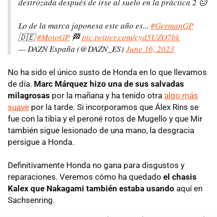
destrozada después de irse al suelo en la práctica 2 😐
Lo de la marca japonesa este año es...
#GermanGP
🇩🇪
#MotoGP
🏁
pic.twitter.com/cyd5UZO7bk
— DAZN España (@DAZN_ES)
June 16, 2023
No ha sido el único susto de Honda en lo que llevamos
de día.
Marc Márquez hizo una de sus salvadas
milagrosas
por la mañana y ha tenido otra
algo más
suave
por la tarde. Si incorporamos que Álex Rins se
fue con la tibia y el peroné rotos de Mugello y que Mir
también sigue lesionado de una mano, la desgracia
persigue a Honda.
Definitivamente Honda no gana para disgustos y
reparaciones. Veremos cómo ha quedado
el chasis
Kalex que Nakagami también estaba usando
aquí en
Sachsenring.