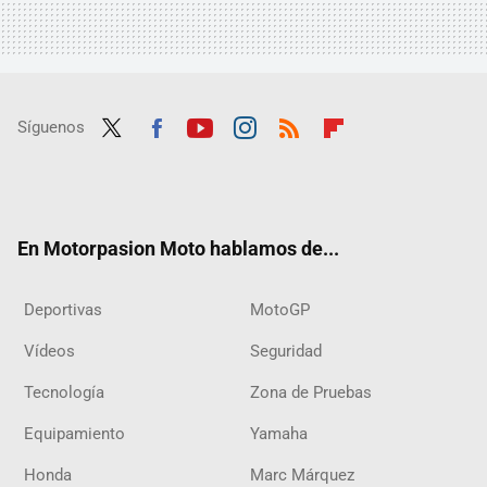
Síguenos
Twit
Fac
Yout
Inst
RSS
Flip
ter
ebo
ube
agra
boar
ok
m
d
En Motorpasion Moto hablamos de...
Deportivas
MotoGP
Vídeos
Seguridad
Tecnología
Zona de Pruebas
Equipamiento
Yamaha
Honda
Marc Márquez