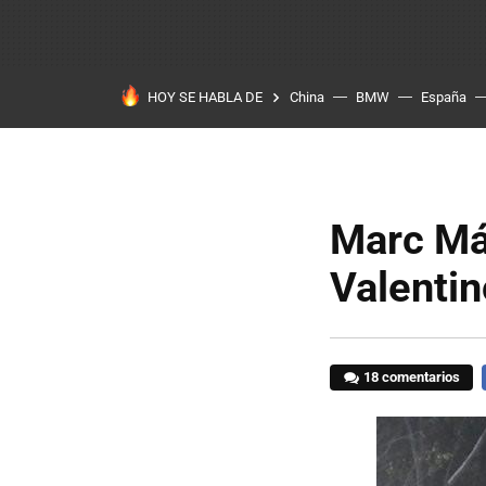
HOY SE HABLA DE
China
BMW
España
Marc Má
Valentin
18 comentarios