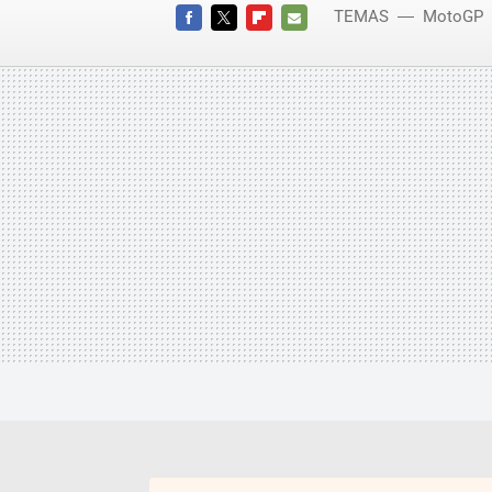
TEMAS
MotoGP
FACEBOOK
TWITTER
FLIPBOARD
E-
MAIL