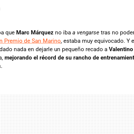
ba que
Marc Márquez
no iba
a vengarse
tras no poder
n Premio de San Marino
, estaba muy equivocado. Y e
rdado nada en dejarle un pequeño recado a
Valentino
a,
mejorando el récord de su rancho de entrenamien
.