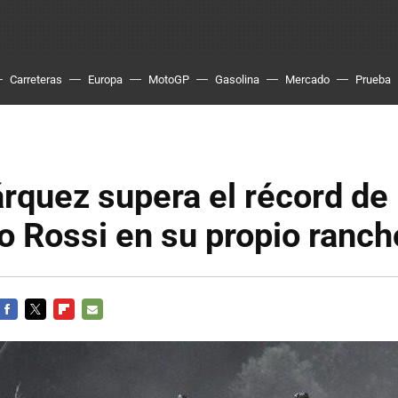
Carreteras
Europa
MotoGP
Gasolina
Mercado
Prueba
rquez supera el récord de
o Rossi en su propio ranch
FACEBOOK
TWITTER
FLIPBOARD
E-
MAIL