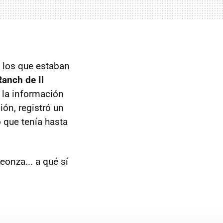
e los que estaban
anch de Il
a la información
ón, registró un
o que tenía hasta
onza... a qué sí