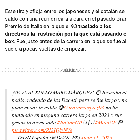
Este tira y afloja entre los japoneses y el catalán se
saldó con una reunión cara a cara en el pasado Gran
Premio de Italia en la que el 93
trasladó a los
directivos la frustración por la que está pasando el
box
. Fue justo antes de la carrera en la que se fue al
suelo a pocas vueltas de empezar.
¡SE VA AL SUELO MARC MÁRQUEZ! 😔 Buscaba el
podio, rodeado de las Ducati, pero se fue largo y no
pudo evitar la caída 😰
@marcmarquez93
no ha
puntuado en ninguna carrera larga en 2023 y sus
gestos lo dicen todo
#ItalianGP
🇮🇹
#MotoGP
🏁
pic.twitter.com/RI2IQlvNVe
— DAZN España (@DAZN_ES)
June 11, 2023