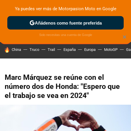
Ya puedes ver más de Motorpasion Moto en Google
ZONA DE PRUEBAS
DEPORTIVAS
MOTOS ELÉCTRICAS
Añádenos como fuente preferida
Solo necesitas una cuenta de Google
×
HOY SE HABLA DE
China
Truco
Trail
España
Europa
MotoGP
Ga
Marc Márquez se reúne con el
número dos de Honda: "Espero que
el trabajo se vea en 2024"