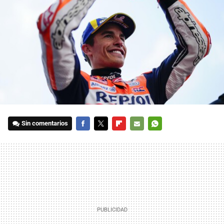
Sin comentarios
FACEBOOK
TWITTER
FLIPBOARD
E-
WHATSAPP
MAIL