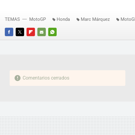
TEMAS
MotoGP
Honda
Marc Márquez
MotoG
FACEBOOK
TWITTER
FLIPBOARD
E-
WHATSAPP
MAIL
Comentarios cerrados