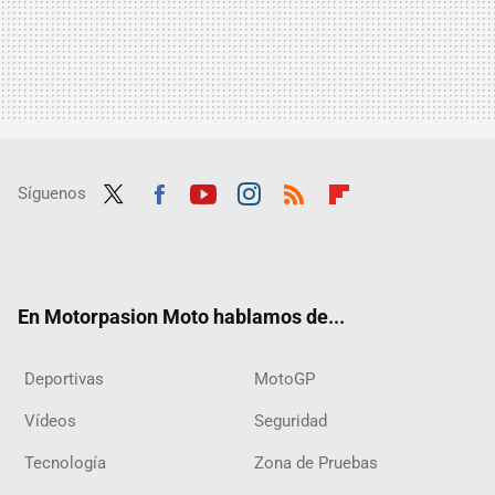
Síguenos
Twit
Fac
Yout
Inst
RSS
Flip
ter
ebo
ube
agra
boar
ok
m
d
En Motorpasion Moto hablamos de...
Deportivas
MotoGP
Vídeos
Seguridad
Tecnología
Zona de Pruebas