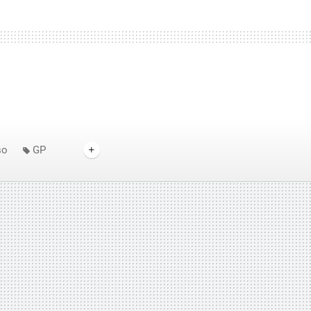
so
GP