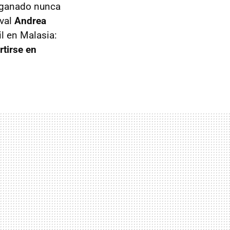
r ganado nunca
ival
Andrea
il en Malasia:
rtirse en