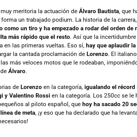
muy meritoria la actuación de
Álvaro Bautista
, que h
 forma un trabajado podium. La historia de la carrera
o como un tiro y ha empezado a rodar del orden de 
ta más rápido que el resto
. Así que la incertidumbr
a en las primeras vueltas. Eso sí,
hay que aplaudir l
argar la cantada proclamación de
Lorenzo
. El italia
 las más veloces motos que le rodeaban, imponiéndo
 de
Álvaro
.
orias de
Lorenzo
en la categoría,
igualando el récord 
i y Valentino Rossi
en la categoría. Los 250cc se le
pequeños al piloto español, que
hoy ha sacado 20 se
 línea de meta
, ¡y eso que ha declarado que ha levan
necesarios!