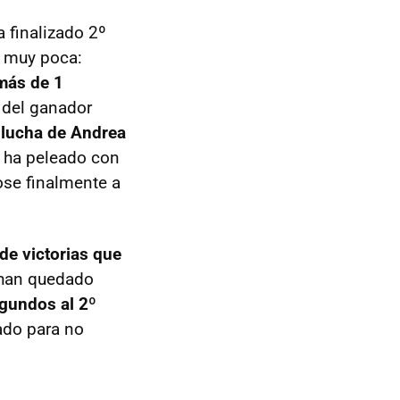
a finalizado 2º
, muy poca:
más de 1
e del ganador
a lucha de Andrea
no ha peleado con
se finalmente a
de victorias que
 han quedado
gundos al 2º
tado para no