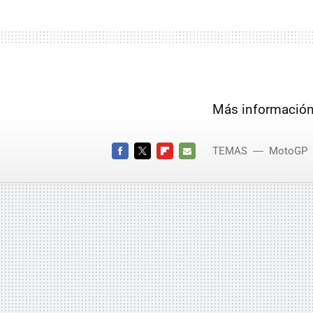
Más información
TEMAS
MotoGP
Australia
FACEBOOK
TWITTER
FLIPBOARD
E-
MAIL