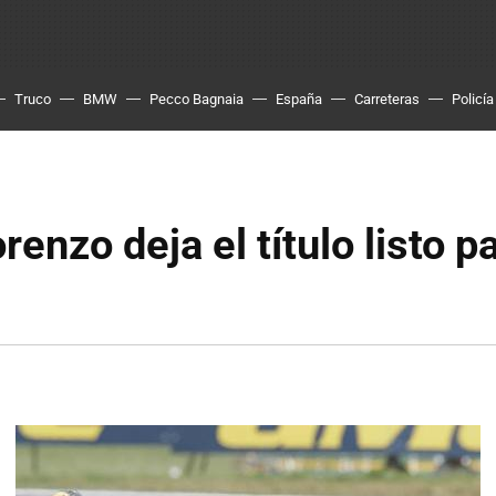
Truco
BMW
Pecco Bagnaia
España
Carreteras
Policía
renzo deja el título listo p