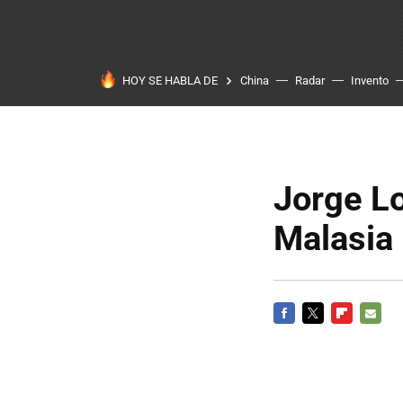
HOY SE HABLA DE
China
Radar
Invento
Jorge Lo
Malasia
FACEBOOK
TWITTER
FLIPBOARD
E-
MAIL