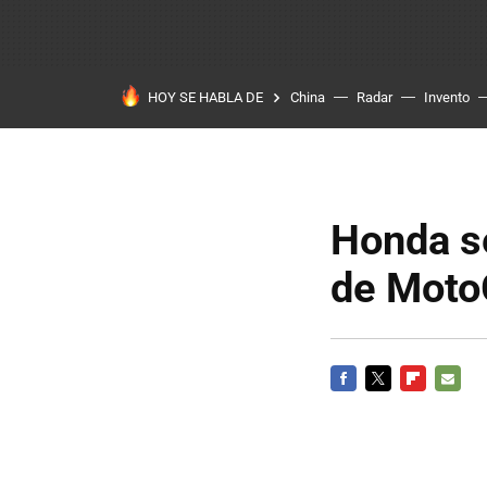
HOY SE HABLA DE
China
Radar
Invento
Honda se
de Mot
FACEBOOK
TWITTER
FLIPBOARD
E-
MAIL