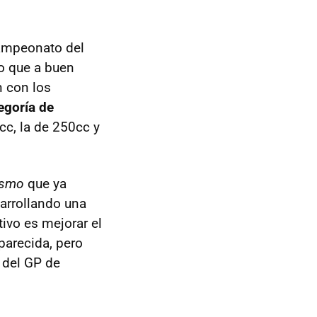
Campeonato del
jo que a buen
n con los
egoría de
cc, la de 250cc y
ismo
que ya
arrollando una
ivo es mejorar el
parecida, pero
 del GP de