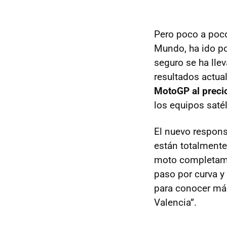
Pero poco a poco
Mundo, ha ido po
seguro se ha lle
resultados actua
MotoGP al preci
los equipos saté
El nuevo respon
están totalment
moto completamen
paso por curva y 
para conocer más
Valencia”.