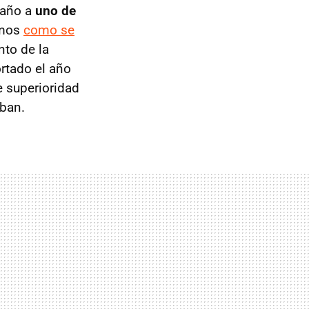
 año a
uno de
amos
como se
to de la
rtado el año
e superioridad
iban.