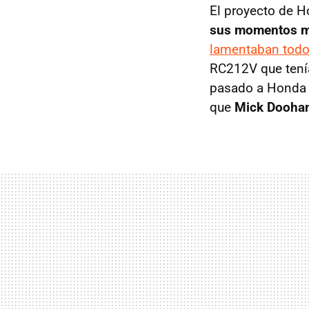
El proyecto de H
sus momentos má
lamentaban todos
RC212V que tenía
pasado a Honda e
que
Mick Dooha