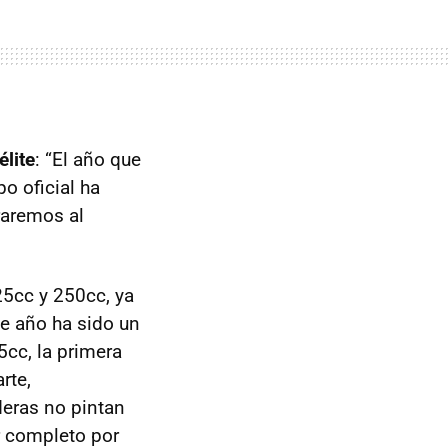
lite
: “El año que
o oficial ha
raremos al
.
5cc y 250cc, ya
te año ha sido un
5cc, la primera
rte,
deras no pintan
 completo por