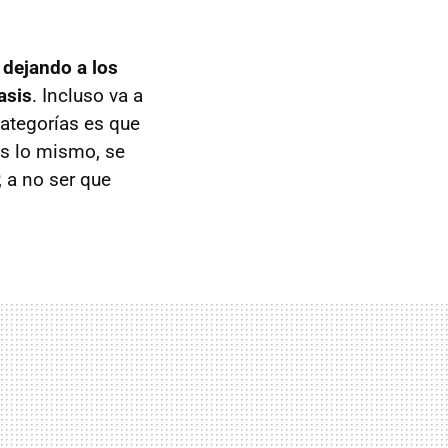
 dejando a los
asis
. Incluso va a
categorías es que
es lo mismo, se
 a no ser que