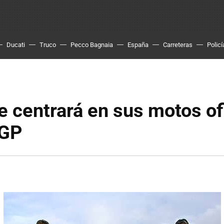
Ducati
Truco
Pecco Bagnaia
España
Carreteras
Policí
 centrará en sus motos of
oGP