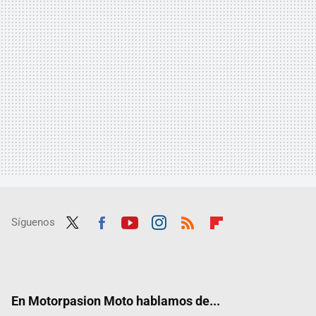
Síguenos
Twit
Fac
Yout
Inst
RSS
Flip
ter
ebo
ube
agra
boar
ok
m
d
En Motorpasion Moto hablamos de...