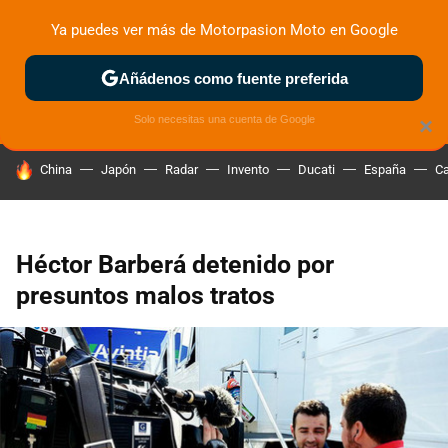
Ya puedes ver más de Motorpasion Moto en Google
ZONA DE PRUEBAS
DEPORTIVAS
MOTOS ELÉCTRICAS
Añádenos como fuente preferida
Solo necesitas una cuenta de Google
×
HOY SE HABLA DE
China
Japón
Radar
Invento
Ducati
España
Ca
Héctor Barberá detenido por
presuntos malos tratos