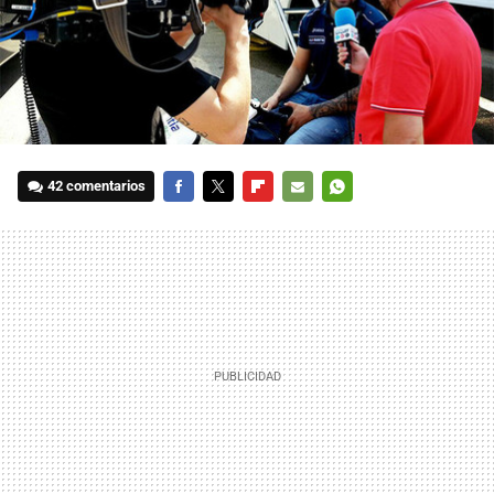
42 comentarios
FACEBOOK
TWITTER
FLIPBOARD
E-
WHATSAPP
MAIL