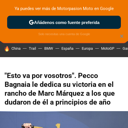
Ya puedes ver más de Motorpasion Moto en Google
ZONA DE PRUEBAS
DEPORTIVAS
MOTOS ELÉCTRICAS
Añádenos como fuente preferida
Solo necesitas una cuenta de Google
×
HOY SE HABLA DE
China
Trail
BMW
España
Europa
MotoGP
Gas
"Esto va por vosotros". Pecco
Bagnaia le dedica su victoria en el
rancho de Marc Márquez a los que
dudaron de él a principios de año