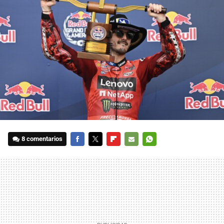
8 comentarios
FACEBOOK
TWITTER
FLIPBOARD
E-
WHATSAPP
MAIL