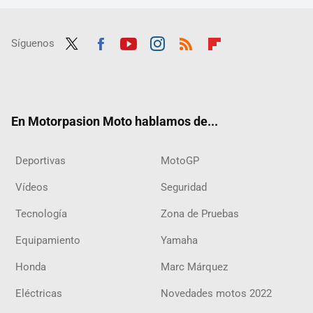
Síguenos
Twit
Fac
Yout
Inst
RSS
Flip
ter
ebo
ube
agra
boar
ok
m
d
En Motorpasion Moto hablamos de...
Deportivas
MotoGP
Vídeos
Seguridad
Tecnología
Zona de Pruebas
Equipamiento
Yamaha
Honda
Marc Márquez
Eléctricas
Novedades motos 2022