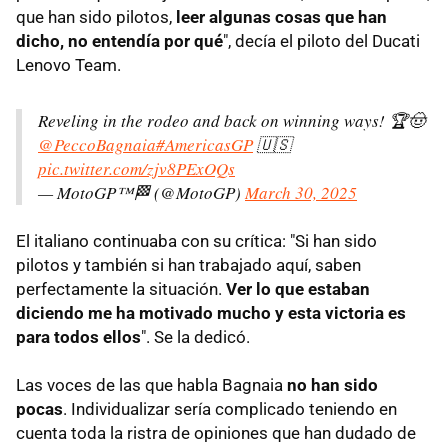
que han sido pilotos,
leer algunas cosas que han
dicho, no entendía por qué
", decía el piloto del Ducati
Lenovo Team.
Reveling in the rodeo and back on winning ways! 🏆🤠
@PeccoBagnaia
#AmericasGP
🇺🇸
pic.twitter.com/zjv8PExOQs
— MotoGP™🏁 (@MotoGP)
March 30, 2025
El italiano continuaba con su crítica: "Si han sido
pilotos y también si han trabajado aquí, saben
perfectamente la situación.
Ver lo que estaban
diciendo me ha motivado mucho y esta victoria es
para todos ellos
". Se la dedicó.
Las voces de las que habla Bagnaia
no han sido
pocas
. Individualizar sería complicado teniendo en
cuenta toda la ristra de opiniones que han dudado de