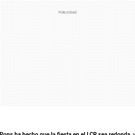
Pons ha hecho que la fiesta en el LCR sea redonda
, 