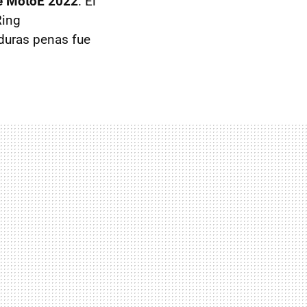
 de MotoE 2022
. El
Ring
duras penas fue