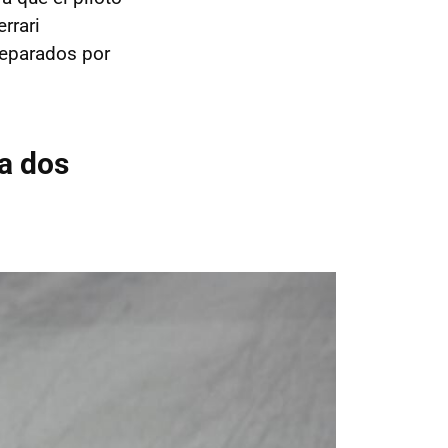
rrari
separados por
a dos