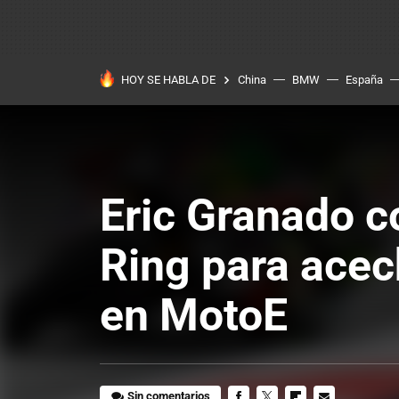
HOY SE HABLA DE
China
BMW
España
Eric Granado c
Ring para ace
en MotoE
Sin comentarios