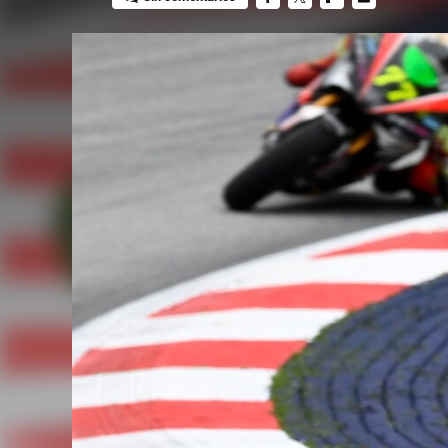
FACEBOOK
TWITTER
FLIPBOARD
E-
MAIL