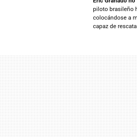
Eric Granado no 
piloto brasileño 
colocándose a me
capaz de rescata