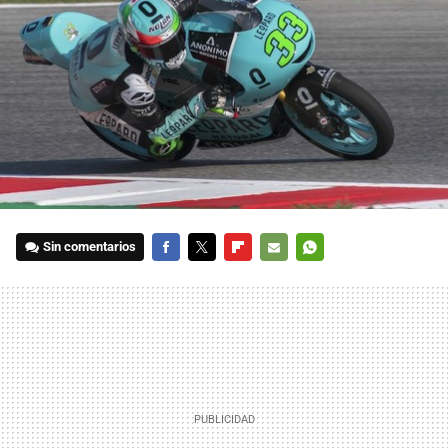
Sin comentarios
FACEBOOK
TWITTER
FLIPBOARD
E-
WHATSAPP
MAIL