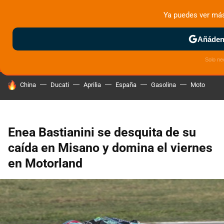
Ya puedes ver má
MENÚ
NUEVO
Añádeno
ZONA DE PRUEBAS
DEPORTIVAS
MOTOS ELÉCTRICAS
Solo ne
HOY SE HABLA DE
China
Ducati
Aprilia
España
Gasolina
Moto
Enea Bastianini se desquita de su
caída en Misano y domina el viernes
en Motorland