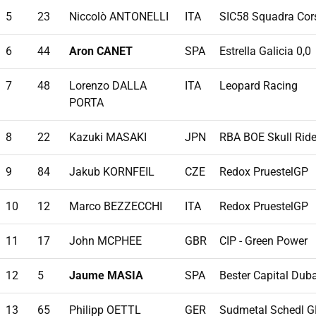
5
23
Niccolò ANTONELLI
ITA
SIC58 Squadra Cor
6
44
Aron CANET
SPA
Estrella Galicia 0,0
7
48
Lorenzo DALLA
ITA
Leopard Racing
PORTA
8
22
Kazuki MASAKI
JPN
RBA BOE Skull Ride
9
84
Jakub KORNFEIL
CZE
Redox PruestelGP
10
12
Marco BEZZECCHI
ITA
Redox PruestelGP
11
17
John MCPHEE
GBR
CIP - Green Power
12
5
Jaume MASIA
SPA
Bester Capital Duba
13
65
Philipp OETTL
GER
Sudmetal Schedl G