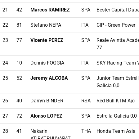
21
42
Marcos RAMIREZ
SPA
Bester Capital Duba
22
81
Stefano NEPA
ITA
CIP - Green Power
23
77
Vicente PEREZ
SPA
Reale Avintia Aca
77
24
10
Dennis FOGGIA
ITA
SKY Racing Team 
25
52
Jeremy ALCOBA
SPA
Junior Team Estrel
Galicia 0,0
26
40
Darryn BINDER
RSA
Red Bull KTM Ajo
27
72
Alonso LOPEZ
SPA
Estrella Galicia 0,0
28
41
Nakarin
THA
Honda Team Asia
ATIRATPHUVAPAT