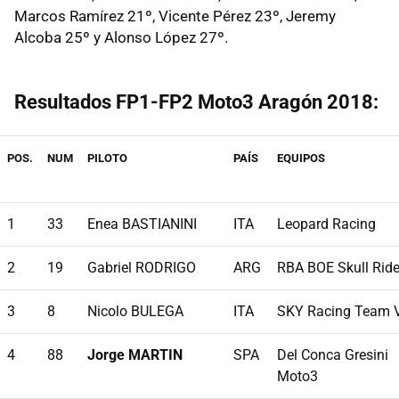
Marcos Ramírez 21º, Vicente Pérez 23º, Jeremy
Alcoba 25º y Alonso López 27º.
Resultados FP1-FP2 Moto3 Aragón 2018:
POS.
NUM
PILOTO
PAÍS
EQUIPOS
1
33
Enea BASTIANINI
ITA
Leopard Racing
2
19
Gabriel RODRIGO
ARG
RBA BOE Skull Ride
3
8
Nicolo BULEGA
ITA
SKY Racing Team 
4
88
Jorge MARTIN
SPA
Del Conca Gresini
Moto3