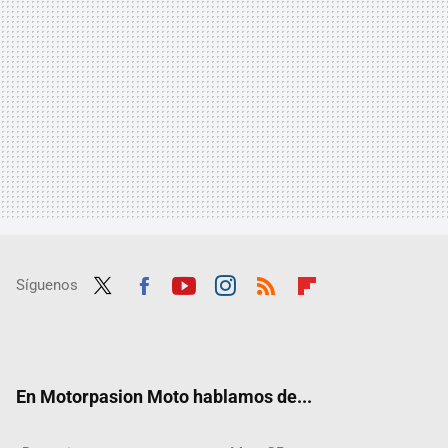
Síguenos
Twit
Fac
Yout
Inst
RSS
Flip
ter
ebo
ube
agra
boar
ok
m
d
En Motorpasion Moto hablamos de...