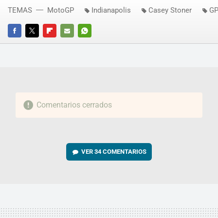
TEMAS
MotoGP
Indianapolis
Casey Stoner
GP
FACEBOOK
TWITTER
FLIPBOARD
E-
WHATSAPP
MAIL
Comentarios cerrados
VER
34 COMENTARIOS