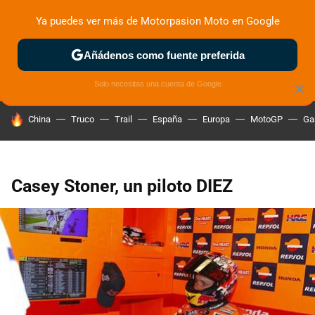
Ya puedes ver más de Motorpasion Moto en Google
ZONA DE PRUEBAS
DEPORTIVAS
MOTOS ELÉCTRICAS
Añádenos como fuente preferida
Solo necesitas una cuenta de Google
×
HOY SE HABLA DE
China
Truco
Trail
España
Europa
MotoGP
Ga
Casey Stoner, un piloto DIEZ