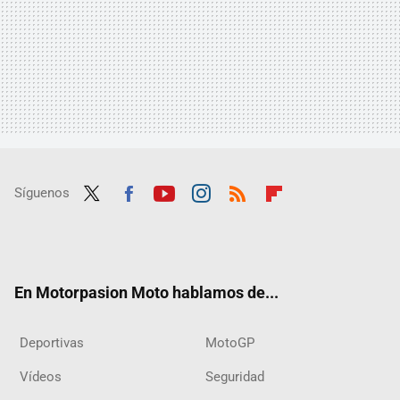
Síguenos
Twit
Fac
Yout
Inst
RSS
Flip
ter
ebo
ube
agra
boar
ok
m
d
En Motorpasion Moto hablamos de...
Deportivas
MotoGP
Vídeos
Seguridad