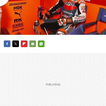
FACEBOOK
TWITTER
FLIPBOARD
E-
WHATSAPP
MAIL