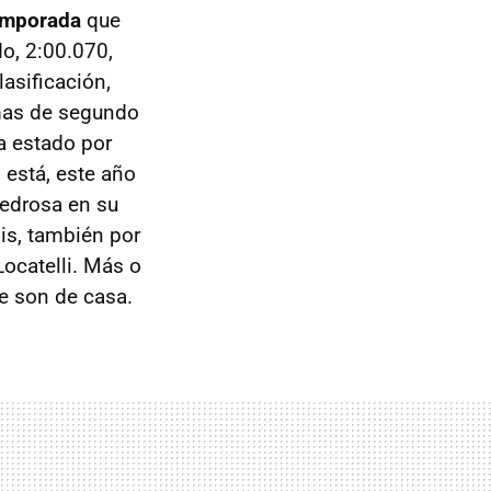
emporada
que
o, 2:00.070,
lasificación,
mas de segundo
a estado por
 está, este año
Pedrosa en su
lis, también por
Locatelli. Más o
e son de casa.