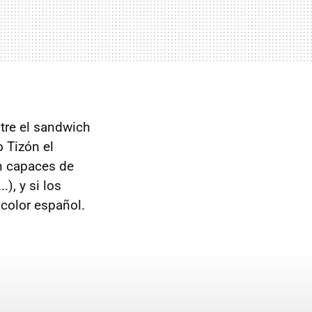
tre el sandwich
o Tizón el
on capaces de
), y si los
olor español.