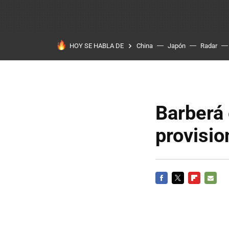
HOY SE HABLA DE
China
Japón
Radar
Barberá 
provisio
FACEBOOK
TWITTER
FLIPBOARD
E-
MAIL