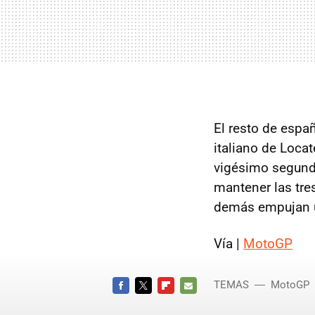
El resto de espa
italiano de Locat
vigésimo segundo
mantener las tres
demás empujan u
Vía |
MotoGP
TEMAS
MotoGP
FACEBOOK
TWITTER
FLIPBOARD
E-