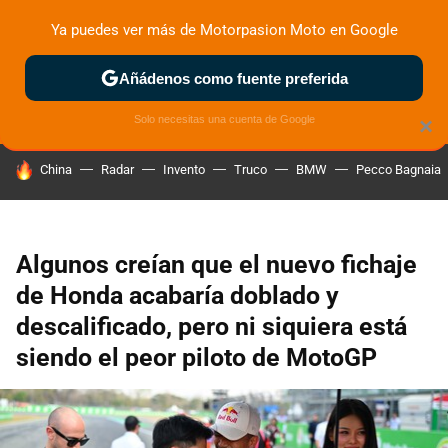
Ya puedes ver más de Motorpasion Moto en Google
ZONA DE PRUEBAS
DEPORTIVAS
MOTOS ELÉCTRICAS
Añádenos como fuente preferida
Solo necesitas una cuenta de Google
×
HOY SE HABLA DE
China
Radar
Invento
Truco
BMW
Pecco Bagnaia
Algunos creían que el nuevo fichaje
de Honda acabaría doblado y
descalificado, pero ni siquiera está
siendo el peor piloto de MotoGP