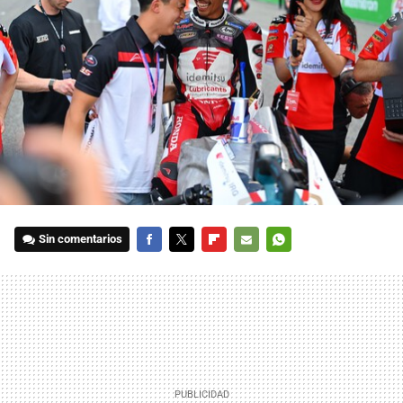
Sin comentarios
FACEBOOK
TWITTER
FLIPBOARD
E-
WHATSAPP
MAIL