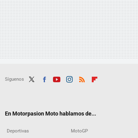
Síguenos
Twit
Fac
Yout
Inst
RSS
Flip
ter
ebo
ube
agra
boar
ok
m
d
En Motorpasion Moto hablamos de...
Deportivas
MotoGP