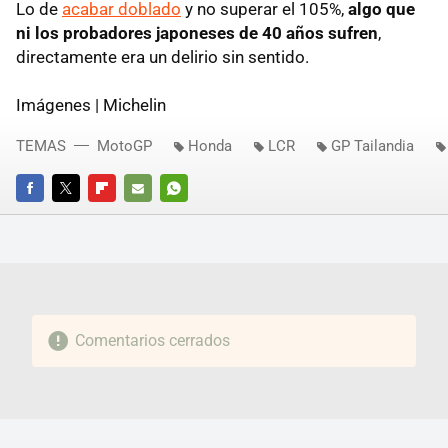
Lo de
acabar doblado
y no superar el 105%,
algo que
ni los probadores japoneses de 40 años sufren
,
directamente era un delirio sin sentido.
Imágenes | Michelin
TEMAS
MotoGP
Honda
LCR
GP Tailandia
FACEBOOK
TWITTER
FLIPBOARD
E-
WHATSAPP
MAIL
Comentarios cerrados