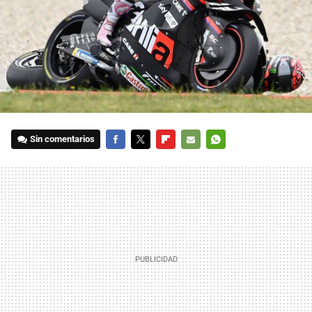
Sin comentarios
FACEBOOK
TWITTER
FLIPBOARD
E-
WHATSAPP
MAIL