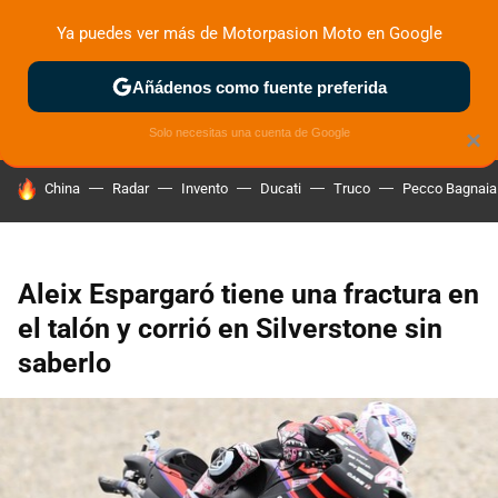
Ya puedes ver más de Motorpasion Moto en Google
ZONA DE PRUEBAS
DEPORTIVAS
MOTOS ELÉCTRICAS
Añádenos como fuente preferida
Solo necesitas una cuenta de Google
×
HOY SE HABLA DE
China
Radar
Invento
Ducati
Truco
Pecco Bagnaia
Aleix Espargaró tiene una fractura en
el talón y corrió en Silverstone sin
saberlo