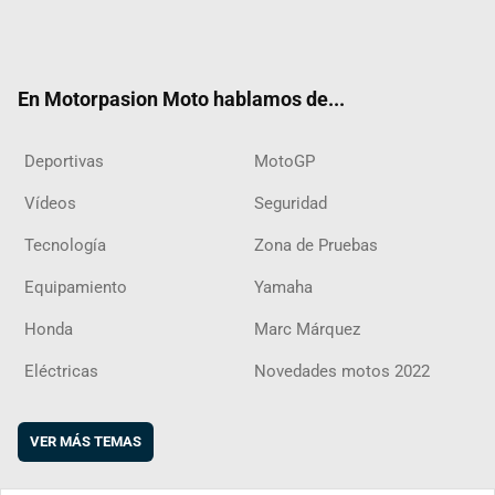
Twit
Fac
Yout
Inst
RSS
Flip
ter
ebo
ube
agra
boar
ok
m
d
En Motorpasion Moto hablamos de...
Deportivas
MotoGP
Vídeos
Seguridad
Tecnología
Zona de Pruebas
Equipamiento
Yamaha
Honda
Marc Márquez
Eléctricas
Novedades motos 2022
VER MÁS TEMAS