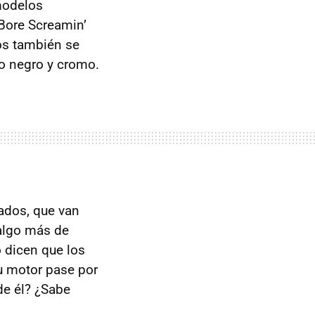
modelos
 Bore Screamin’
os también se
 o negro y cromo.
bados, que van
 algo más de
o dicen que los
u motor pase por
de él? ¿Sabe