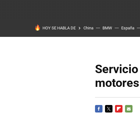
HOY SE HABLA DE
China
BMW
España
Servicio
motores
FACEBOOK
TWITTER
FLIPBOARD
E-
MAIL