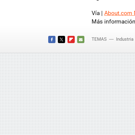
Vía |
About.com 
Más información
TEMAS
Industria
FACEBOOK
TWITTER
FLIPBOARD
E-
MAIL