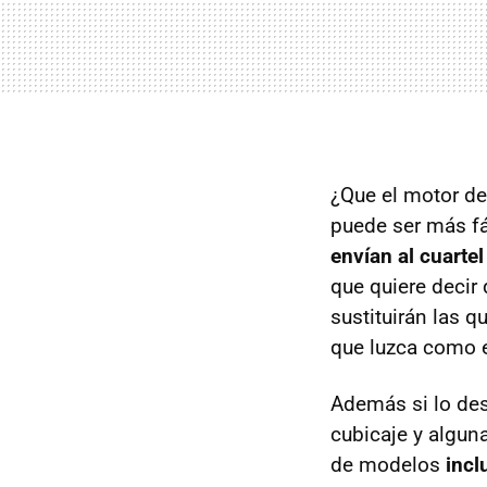
¿Que el motor de
puede ser más fá
envían al cuarte
que quiere decir
sustituirán las q
que luzca como e
Además si lo dese
cubicaje y algun
de modelos
incl