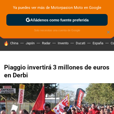
Ya puedes ver más de Motorpasion Moto en Google
ZONA DE PRUEBAS
DEPORTIVAS
MOTOS ELÉCTRICAS
Añádenos como fuente preferida
Solo necesitas una cuenta de Google
×
HOY SE HABLA DE
China
Japón
Radar
Invento
Ducati
España
Ca
Piaggio invertirá 3 millones de euros
en Derbi