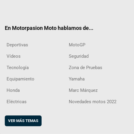
Twit
Fac
Yout
Inst
RSS
Flip
ter
ebo
ube
agra
boar
ok
m
d
En Motorpasion Moto hablamos de...
Deportivas
MotoGP
Vídeos
Seguridad
Tecnología
Zona de Pruebas
Equipamiento
Yamaha
Honda
Marc Márquez
Eléctricas
Novedades motos 2022
VER MÁS TEMAS