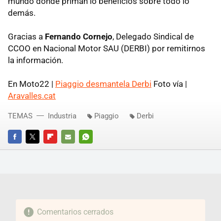
mundo donde priman lo beneficios sobre todo lo
demás.
Gracias a
Fernando Cornejo
, Delegado Sindical de
CCOO en Nacional Motor SAU (DERBI) por remitirnos
la información.
En Moto22 |
Piaggio desmantela Derbi
Foto vía |
Aravalles.cat
TEMAS
Industria
Piaggio
Derbi
FACEBOOK
TWITTER
FLIPBOARD
E-
WHATSAPP
MAIL
Comentarios cerrados