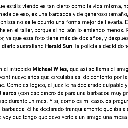
ue estáis viendo es tan cierto como la vida misma, 
 nada de eso, es una barbacoa y de generoso tamaño,
onista no se le ocurrió una forma mejor de llevarla. 
che en el taller, porque si no, aún lo entiendo menos. 
r, ya que esta foto tiene más de dos años, y despué
 diario australiano
Herald Sun,
la policía a decidido 
n el intrépido
Michael Wiles,
que así se llama el amig
eintinueve años que circulaba así de contento por la
e. Como es lógico, el juez le ha declarado culpable y
0 euros
(con ese dinero da para una barbacoa muy gr
miso durante un mes. Y si, como es mi caso, os pregu
a barbacoa, él ha declarado tranquilamente que iba a 
e voy que tengo que devolverle a un amigo una mesa