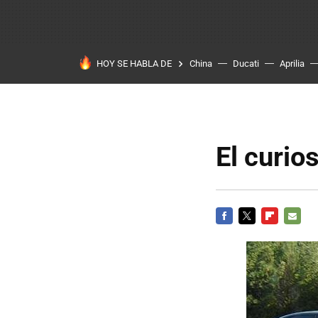
HOY SE HABLA DE
China
Ducati
Aprilia
El curio
FACEBOOK
TWITTER
FLIPBOARD
E-
MAIL