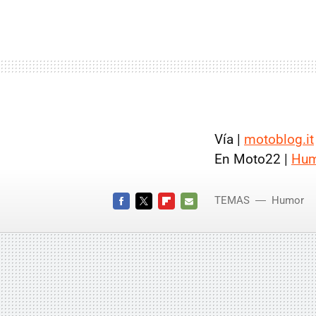
Vía |
motoblog.it
En Moto22 |
Hum
TEMAS
Humor
FACEBOOK
TWITTER
FLIPBOARD
E-
MAIL