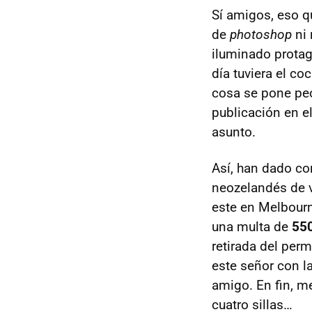
Sí amigos, eso q
de
photoshop
ni
iluminado protag
día tuviera el co
cosa se pone peo
publicación en el
asunto.
Así, han dado co
neozelandés de v
este en Melbourn
una multa de
55
retirada del per
este señor con l
amigo. En fin, m
cuatro sillas…