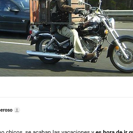
neroso
no chicos, se acaban las vacaciones y
es hora de ir 