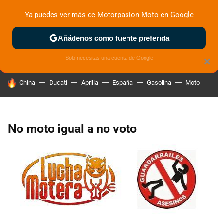
Ya puedes ver más de Motorpasion Moto en Google
ZONA DE PRUEBAS
DEPORTIVAS
MOTOS ELÉCTRICAS
Añádenos como fuente preferida
Solo necesitas una cuenta de Google
×
HOY SE HABLA DE
China
Ducati
Aprilia
España
Gasolina
Moto
No moto igual a no voto