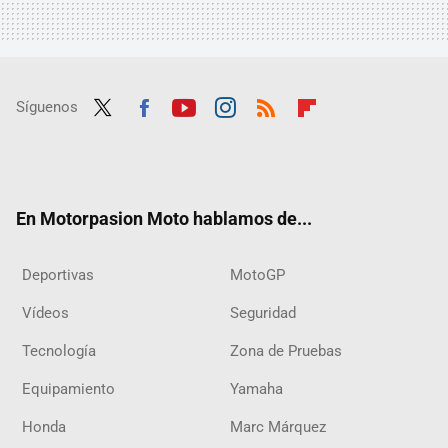
Síguenos
Twit
Fac
Yout
Inst
RSS
Flip
ter
ebo
ube
agra
boar
ok
m
d
En Motorpasion Moto hablamos de...
Deportivas
MotoGP
Vídeos
Seguridad
Tecnología
Zona de Pruebas
Equipamiento
Yamaha
Honda
Marc Márquez