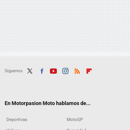
Síguenos
Twit
Fac
Yout
Inst
RSS
Flip
ter
ebo
ube
agra
boar
ok
m
d
En Motorpasion Moto hablamos de...
Deportivas
MotoGP