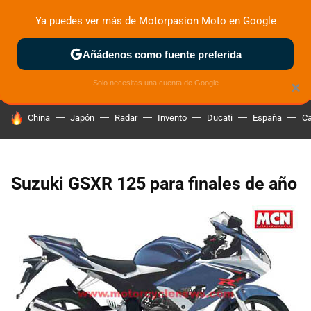
Ya puedes ver más de Motorpasion Moto en Google
ZONA DE PRUEBAS
DEPORTIVAS
MOTOS ELÉCTRICAS
Añádenos como fuente preferida
Solo necesitas una cuenta de Google
×
HOY SE HABLA DE
China
Japón
Radar
Invento
Ducati
España
Ca
Suzuki GSXR 125 para finales de año