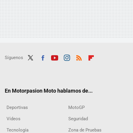
Síguenos
Twit
Fac
Yout
Inst
RSS
Flip
ter
ebo
ube
agra
boar
ok
m
d
En Motorpasion Moto hablamos de...
Deportivas
MotoGP
Vídeos
Seguridad
Tecnología
Zona de Pruebas