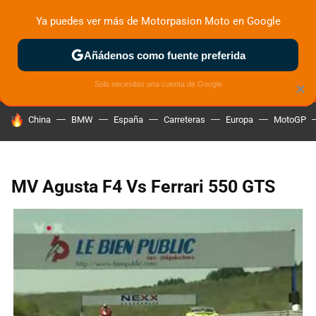
Ya puedes ver más de Motorpasion Moto en Google
MENÚ
NUEVO
Añádenos como fuente preferida
ZONA DE PRUEBAS
DEPORTIVAS
MOTOS ELÉCTRICAS
Solo necesitas una cuenta de Google
×
HOY SE HABLA DE
China
BMW
España
Carreteras
Europa
MotoGP
MV Agusta F4 Vs Ferrari 550 GTS