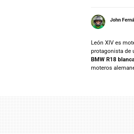
John Fern
León XIV es mote
protagonista de 
BMW R18 blanc
moteros alemane