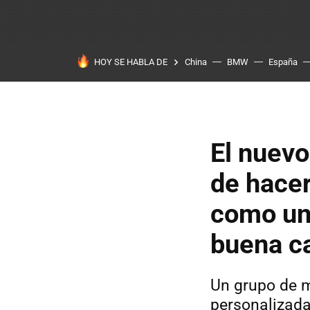
HOY SE HABLA DE
China
BMW
España
El nuevo
de hace
como un
buena c
Un grupo de m
personalizada