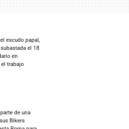
 el escudo papal,
á subastada el 18
dario en
el trabajo
 parte de una
sus Bikers
asta Roma para