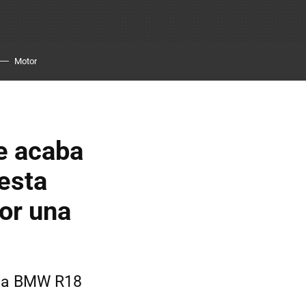
Motor
e acaba
esta
or una
 una BMW R18