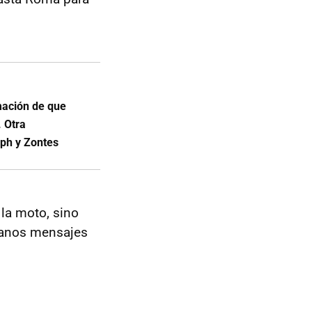
rmación de que
. Otra
mph y Zontes
 la moto, sino
manos mensajes