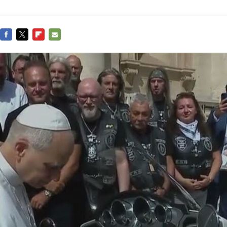
FACEBOOK
TWITTER
FLIPBOARD
E-
MAIL