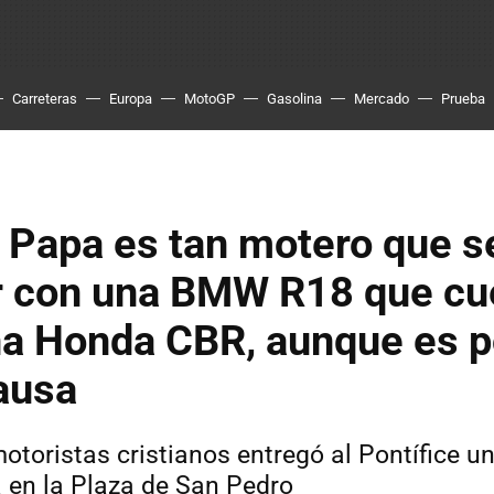
Carreteras
Europa
MotoGP
Gasolina
Mercado
Prueba
 Papa es tan motero que s
r con una BMW R18 que cu
a Honda CBR, aunque es p
ausa
otoristas cristianos entregó al Pontífice
 en la Plaza de San Pedro