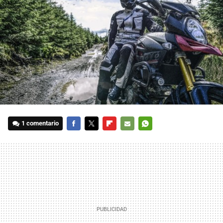
1 comentario
FACEBOOK
TWITTER
FLIPBOARD
E-
WHATSAPP
MAIL