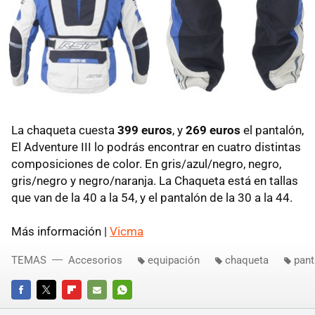
La chaqueta cuesta
399 euros
, y
269 euros
el pantalón,
El Adventure III lo podrás encontrar en cuatro distintas
composiciones de color. En gris/azul/negro, negro,
gris/negro y negro/naranja. La Chaqueta está en tallas
que van de la 40 a la 54, y el pantalón de la 30 a la 44.
Más información |
Vicma
TEMAS
Accesorios
equipación
chaqueta
pant
FACEBOOK
TWITTER
FLIPBOARD
E-
WHATSAPP