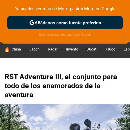
Ya puedes ver más de Motorpasion Moto en Google
ZONA DE PRUEBAS
DEPORTIVAS
MOTOS ELÉCTRICAS
Añádenos como fuente preferida
Solo necesitas una cuenta de Google
×
HOY SE HABLA DE
China
Japón
Radar
Invento
Ducati
Truco
Esp
RST Adventure III, el conjunto para
todo de los enamorados de la
aventura