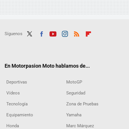
Síguenos
Twit
Fac
Yout
Inst
RSS
Flip
ter
ebo
ube
agra
boar
ok
m
d
En Motorpasion Moto hablamos de...
Deportivas
MotoGP
Vídeos
Seguridad
Tecnología
Zona de Pruebas
Equipamiento
Yamaha
Honda
Marc Márquez