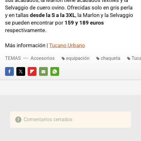
Selvaggio de cuero ovino. Ofrecidas solo en gris perla
y en tallas
desde la S a la 3XL
, la Marlon y la Selvaggio
se pueden encontrar por
159 y 189 euros
respectivamente.
Más información |
Tucano Urbano
TEMAS
Accesorios
equipación
chaqueta
Tuc
FACEBOOK
TWITTER
FLIPBOARD
E-
WHATSAPP
MAIL
Comentarios cerrados