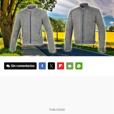
Sin comentarios
FACEBOOK
TWITTER
FLIPBOARD
E-
WHATSAPP
MAIL