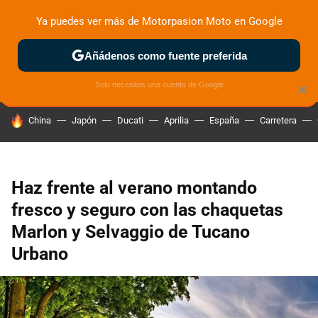
Ya puedes ver más de Motorpasion Moto en Google
ZONA DE PRUEBAS
DEPORTIVAS
MOTOS ELÉCTRICAS
Añádenos como fuente preferida
Solo necesitas una cuenta de Google
×
HOY SE HABLA DE
China
Japón
Ducati
Aprilia
España
Carretera
Haz frente al verano montando
fresco y seguro con las chaquetas
Marlon y Selvaggio de Tucano
Urbano