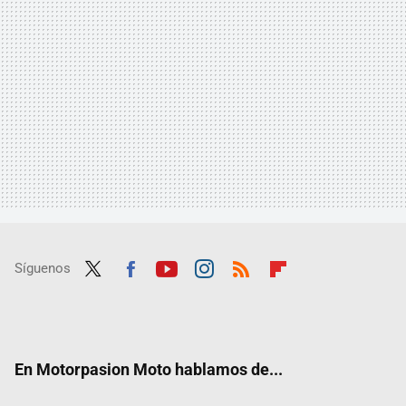
Síguenos
Twit
Fac
Yout
Inst
RSS
Flip
ter
ebo
ube
agra
boar
ok
m
d
En Motorpasion Moto hablamos de...