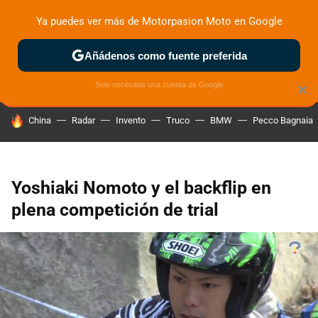
Ya puedes ver más de Motorpasion Moto en Google
ZONA DE PRUEBAS
DEPORTIVAS
MOTOS ELÉCTRICAS
Añádenos como fuente preferida
Solo necesitas una cuenta de Google
×
HOY SE HABLA DE
China
Radar
Invento
Truco
BMW
Pecco Bagnaia
Yoshiaki Nomoto y el backflip en
plena competición de trial