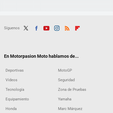
Síguenos
Twit
Fac
Yout
Inst
RSS
Flip
ter
ebo
ube
agra
boar
ok
m
d
En Motorpasion Moto hablamos de...
Deportivas
MotoGP
Vídeos
Seguridad
Tecnología
Zona de Pruebas
Equipamiento
Yamaha
Honda
Marc Márquez