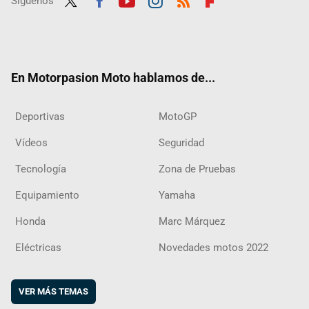
Síguenos
Twit
Fac
Yout
Inst
RSS
Flip
ter
ebo
ube
agra
boar
ok
m
d
En Motorpasion Moto hablamos de...
Deportivas
MotoGP
Vídeos
Seguridad
Tecnología
Zona de Pruebas
Equipamiento
Yamaha
Honda
Marc Márquez
Eléctricas
Novedades motos 2022
VER MÁS TEMAS