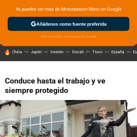
Ya puedes ver más de Motorpasion Moto en Google
ZONA DE PRUEBAS
DEPORTIVAS
MOTOS ELÉCTRICAS
Añádenos como fuente preferida
Solo necesitas una cuenta de Google
×
HOY SE HABLA DE
China
Japón
Invento
Ducati
Truco
España
Eu
Conduce hasta el trabajo y ve
siempre protegido