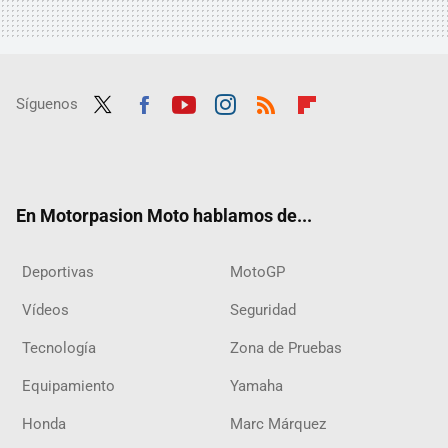
Síguenos
Twit
Fac
Yout
Inst
RSS
Flip
ter
ebo
ube
agra
boar
ok
m
d
En Motorpasion Moto hablamos de...
Deportivas
MotoGP
Vídeos
Seguridad
Tecnología
Zona de Pruebas
Equipamiento
Yamaha
Honda
Marc Márquez