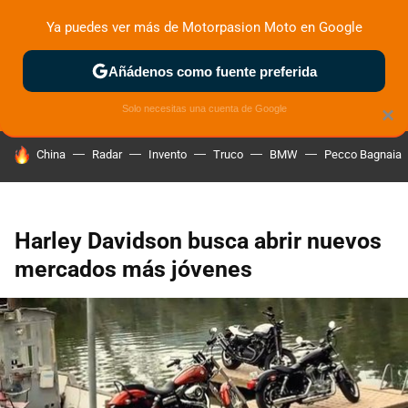
Ya puedes ver más de Motorpasion Moto en Google
ZONA DE PRUEBAS
DEPORTIVAS
MOTOS ELÉCTRICAS
Añádenos como fuente preferida
Solo necesitas una cuenta de Google
×
HOY SE HABLA DE
China
Radar
Invento
Truco
BMW
Pecco Bagnaia
Harley Davidson busca abrir nuevos
mercados más jóvenes