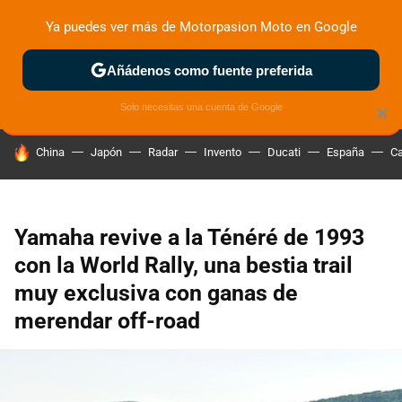
Ya puedes ver más de Motorpasion Moto en Google
ZONA DE PRUEBAS
DEPORTIVAS
MOTOS ELÉCTRICAS
Añádenos como fuente preferida
Solo necesitas una cuenta de Google
×
HOY SE HABLA DE
China
Japón
Radar
Invento
Ducati
España
Ca
Yamaha revive a la Ténéré de 1993
con la World Rally, una bestia trail
muy exclusiva con ganas de
merendar off-road