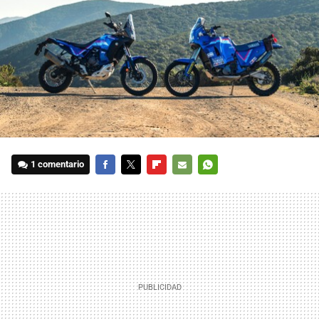
1 comentario
FACEBOOK
TWITTER
FLIPBOARD
E-
WHATSAPP
MAIL