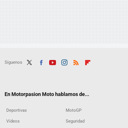
Síguenos
Twit
Fac
Yout
Inst
RSS
Flip
ter
ebo
ube
agra
boar
ok
m
d
En Motorpasion Moto hablamos de...
Deportivas
MotoGP
Vídeos
Seguridad