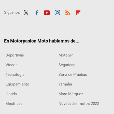
Síguenos
Twit
Fac
Yout
Inst
RSS
Flip
ter
ebo
ube
agra
boar
ok
m
d
En Motorpasion Moto hablamos de...
Deportivas
MotoGP
Vídeos
Seguridad
Tecnología
Zona de Pruebas
Equipamiento
Yamaha
Honda
Marc Márquez
Eléctricas
Novedades motos 2022