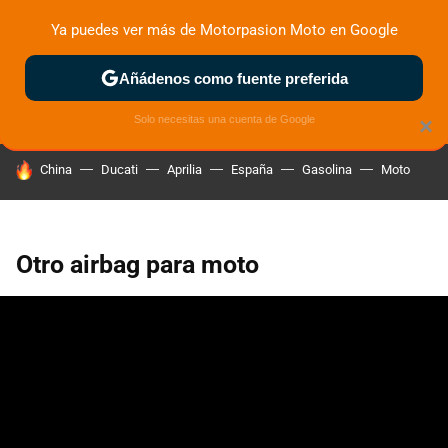
Ya puedes ver más de Motorpasion Moto en Google
ZONA DE PRUEBAS
DEPORTIVAS
MOTOS ELÉCTRICAS
Añádenos como fuente preferida
Solo necesitas una cuenta de Google
×
HOY SE HABLA DE
China
Ducati
Aprilia
España
Gasolina
Moto
Otro airbag para moto