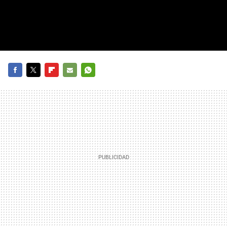
FACEBOOK
TWITTER
FLIPBOARD
E-
WHATSAPP
MAIL