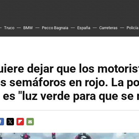
Truco
BMW
Pecco Bagnaia
España
Carreteras
Policía
iere dejar que los motoris
os semáforos en rojo. La po
 es "luz verde para que se
ACEBOOK
TWITTER
FLIPBOARD
E-
MAIL