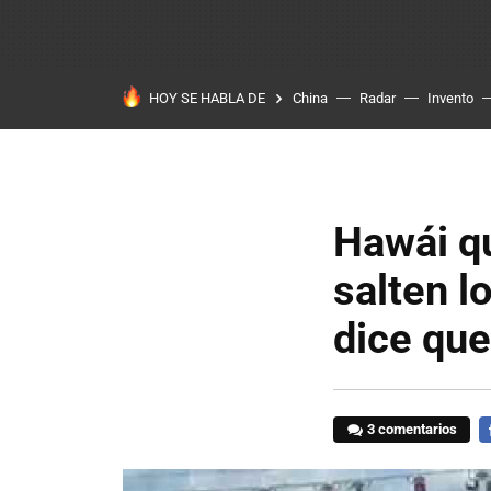
HOY SE HABLA DE
China
Radar
Invento
Hawái qu
salten l
dice que
3 comentarios
F