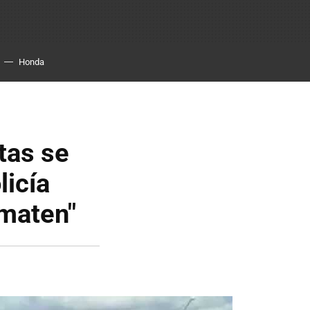
Honda
tas se
licía
 maten"