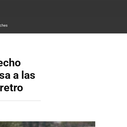
ches
echo
a a las
retro