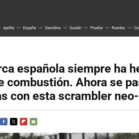
Aprilia
España
Gasolina
Suzuki
Prueba
Ruedas
Co
rca española siempre ha h
 combustión. Ahora se pas
as con esta scrambler neo-
FACEBOOK
TWITTER
FLIPBOARD
E-
MAIL