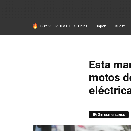
HOY SE HABLA DE
China
Japón
Ducati
Esta ma
motos de
eléctric
Sin comentarios