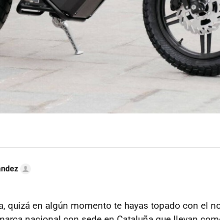
ández
a, quizá en algún momento te hayas topado con el 
 marca nacional con sede en Cataluña que llevan com