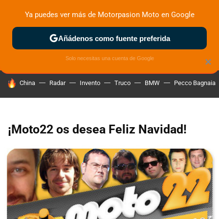
Ya puedes ver más de Motorpasion Moto en Google
ZONA DE PRUEBAS
DEPORTIVAS
MOTOS ELÉCTRICAS
Añádenos como fuente preferida
Solo necesitas una cuenta de Google
×
HOY SE HABLA DE
China
Radar
Invento
Truco
BMW
Pecco Bagnaia
¡Moto22 os desea Feliz Navidad!