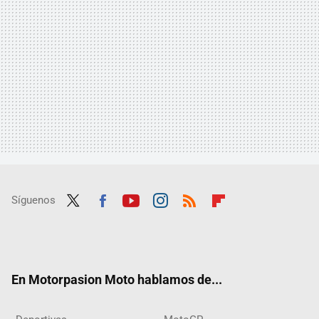
Síguenos
Twit
Fac
Yout
Inst
RSS
Flip
ter
ebo
ube
agra
boar
ok
m
d
En Motorpasion Moto hablamos de...