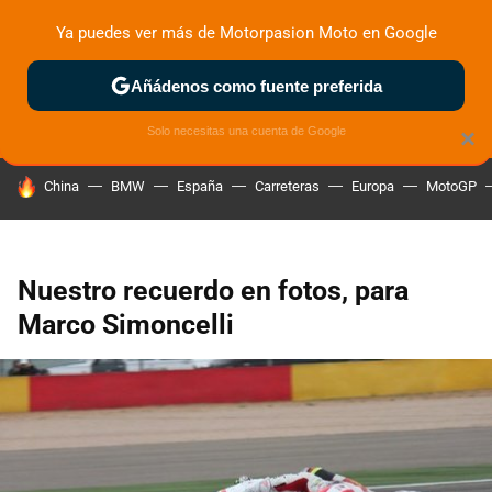
Ya puedes ver más de Motorpasion Moto en Google
ZONA DE PRUEBAS
DEPORTIVAS
MOTOS ELÉCTRICAS
Añádenos como fuente preferida
Solo necesitas una cuenta de Google
×
HOY SE HABLA DE
China
BMW
España
Carreteras
Europa
MotoGP
Nuestro recuerdo en fotos, para
Marco Simoncelli