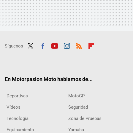
Síguenos
Twit
Fac
Yout
Inst
RSS
Flip
ter
ebo
ube
agra
boar
ok
m
d
En Motorpasion Moto hablamos de...
Deportivas
MotoGP
Vídeos
Seguridad
Tecnología
Zona de Pruebas
Equipamiento
Yamaha