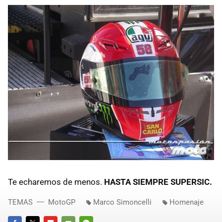
Te echaremos de menos.
HASTA
SIEMPRE
SUPERSIC
.
TEMAS
MotoGP
Marco Simoncelli
Homenaje