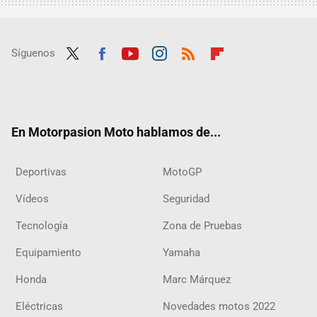
Síguenos
Twit
Fac
Yout
Inst
RSS
Flip
ter
ebo
ube
agra
boar
ok
m
d
En Motorpasion Moto hablamos de...
Deportivas
MotoGP
Vídeos
Seguridad
Tecnología
Zona de Pruebas
Equipamiento
Yamaha
Honda
Marc Márquez
Eléctricas
Novedades motos 2022