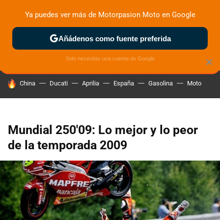
Ya puedes ver más de Motorpasion Moto en Google
ZONA DE PRUEBAS
DEPORTIVAS
MOTOS ELÉCTRICAS
Añádenos como fuente preferida
Solo necesitas una cuenta de Google
×
HOY SE HABLA DE
China
Ducati
Aprilia
España
Gasolina
Moto
Mundial 250'09: Lo mejor y lo peor
de la temporada 2009