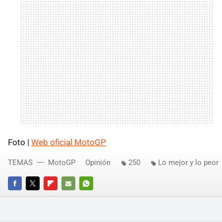
Foto |
Web oficial MotoGP
TEMAS
MotoGP
Opinión
250
Lo mejor y lo peor
FACEBOOK
TWITTER
FLIPBOARD
E-
WHATSAPP
MAIL