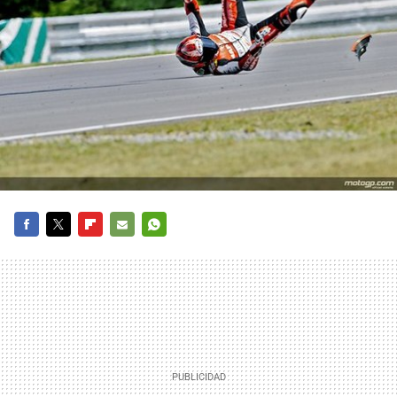
FACEBOOK
TWITTER
FLIPBOARD
E-
WHATSAPP
MAIL