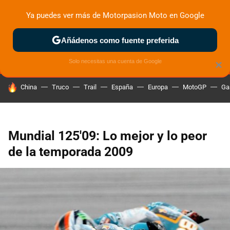
Ya puedes ver más de Motorpasion Moto en Google
MENÚ
NUEVO
Añádenos como fuente preferida
ZONA DE PRUEBAS
DEPORTIVAS
MOTOS ELÉCTRICAS
Solo necesitas una cuenta de Google
×
HOY SE HABLA DE
China
Truco
Trail
España
Europa
MotoGP
Ga
Mundial 125'09: Lo mejor y lo peor
de la temporada 2009