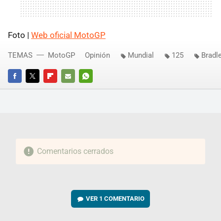
Foto |
Web oficial MotoGP
TEMAS
MotoGP
Opinión
Mundial
125
Bradl
FACEBOOK
TWITTER
FLIPBOARD
E-
WHATSAPP
MAIL
Comentarios cerrados
VER
1 COMENTARIO