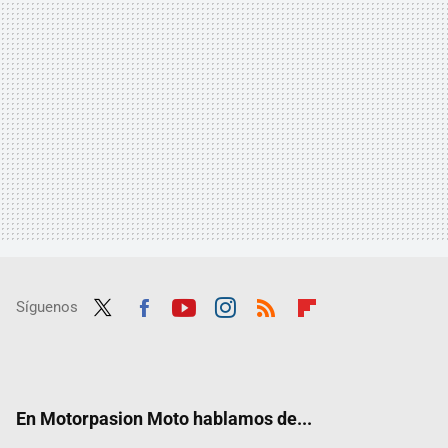
Síguenos
Twit
Fac
Yout
Inst
RSS
Flip
ter
ebo
ube
agra
boar
ok
m
d
En Motorpasion Moto hablamos de...