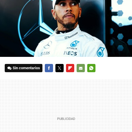
Sin comentarios
FACEBOOK
TWITTER
FLIPBOARD
E-
WHATSAPP
MAIL