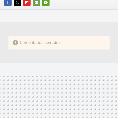
FACEBOOK
TWITTER
FLIPBOARD
E-
WHATSAPP
MAIL
Comentarios cerrados