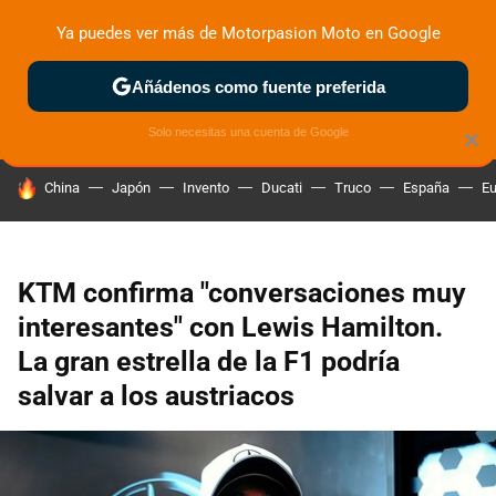
Ya puedes ver más de Motorpasion Moto en Google
ZONA DE PRUEBAS
DEPORTIVAS
MOTOS ELÉCTRICAS
Añádenos como fuente preferida
Solo necesitas una cuenta de Google
×
HOY SE HABLA DE
China
Japón
Invento
Ducati
Truco
España
Eu
KTM confirma "conversaciones muy
interesantes" con Lewis Hamilton.
La gran estrella de la F1 podría
salvar a los austriacos