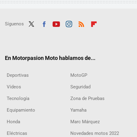
Síguenos
Twit
Fac
Yout
Inst
RSS
Flip
ter
ebo
ube
agra
boar
ok
m
d
En Motorpasion Moto hablamos de...
Deportivas
MotoGP
Vídeos
Seguridad
Tecnología
Zona de Pruebas
Equipamiento
Yamaha
Honda
Marc Márquez
Eléctricas
Novedades motos 2022